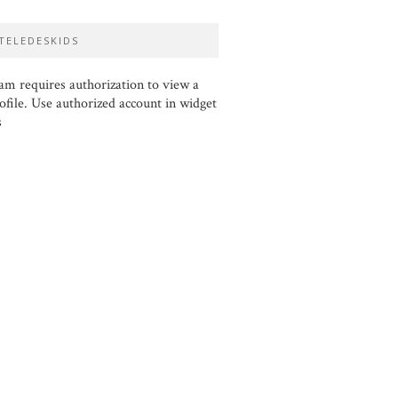
TELEDESKIDS
am requires authorization to view a
ofile. Use authorized account in widget
s