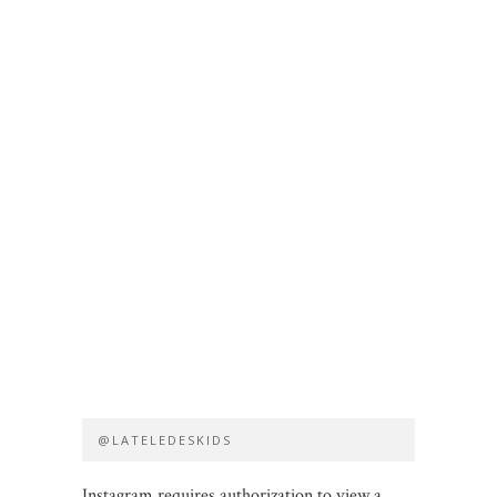
@LATELEDESKIDS
Instagram requires authorization to view a