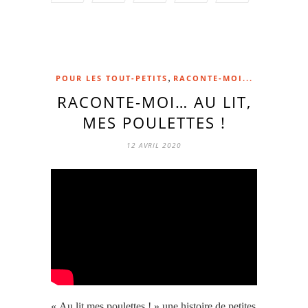
,
POUR LES TOUT-PETITS
RACONTE-MOI...
RACONTE-MOI… AU LIT,
MES POULETTES !
12 AVRIL 2020
« Au lit mes poulettes ! » une histoire de petites