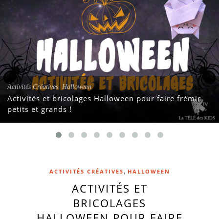
,
Activités Créatives
Halloween
Activités et bricolages Halloween pour faire frémir
petits et grands !
,
ACTIVITÉS CRÉATIVES
HALLOWEEN
ACTIVITÉS ET
BRICOLAGES
HALLOWEEN POUR FAIRE